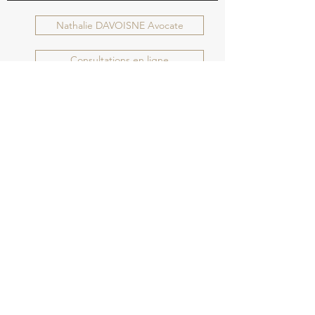
Nathalie DAVOISNE Avocate
Consultations en ligne
AVIPSY